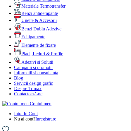
Materiale Termotransfer
Benzi antiderapante
Unelte & Accesorii
Benzi Dublu Adezive
Echipamente
Elemente de fixare
Placi, Leduri & Profile
Adezivi si Solutii
Campanii si promotii
Informatii si consultanta
Blog
Servicii design grafic
Despre Trimax
Contactează-ne
Contul meu
Intra In Cont
Nu ai cont?
Inregistrare