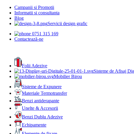
Campanii si Promotii
Informatii si consultanta
Blog
Servicii design grafic
0751 315 169
Contactează-ne
Folii Adezive
Sisteme de Afisaj Dig
Mobilier Birou
Sisteme de Expunere
Materiale Termotransfer
Benzi antiderapante
Unelte & Accesorii
Benzi Dublu Adezive
Echipamente
Elemente de fixare