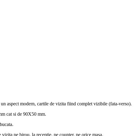
 un aspect modern, cartile de vizita fiind complet vizibile (fata-verso).
5 mm cat si de 90X50 mm.
 bucata.
vizita pe birou, la receptie, pe counter, pe orice masa.