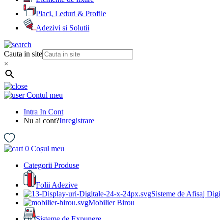
Placi, Leduri & Profile
Adezivi si Solutii
Cauta in site
×
Contul meu
Intra In Cont
Nu ai cont?
Inregistrare
0
Coșul meu
Categorii Produse
Folii Adezive
Sisteme de Afisaj Digi
Mobilier Birou
Sisteme de Expunere