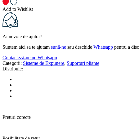
Add to Wishlist
Ai nevoie de ajutor?
Suntem aici sa te ajutam
sună-ne
sau deschide
Whatsapp
pentru a disc
Contacteză-ne pe Whatsapp
Categorii:
Sisteme de Expunere
,
Suporturi pliante
Distribuie:
Preturi corecte
Posibilitate de retur