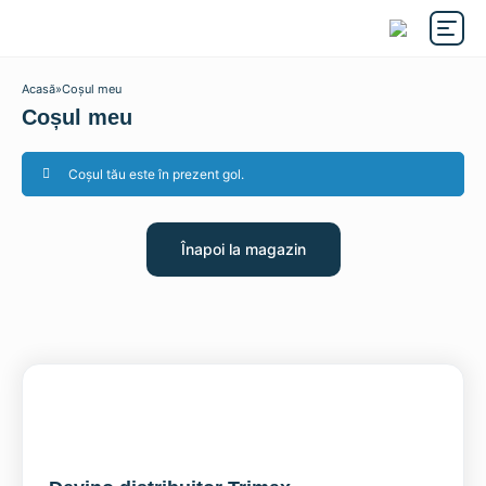
Acasă
»
Coșul meu
Coșul meu
Coșul tău este în prezent gol.
Înapoi la magazin