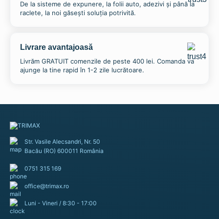
De la sisteme de expunere, la folii auto, adezivi și până la
raclete, la noi găsești soluția potrivită.
Livrare avantajoasă
Livrăm GRATUIT comenzile de peste 400 lei. Comanda va
ajunge la tine rapid în 1-2 zile lucrătoare.
Str. Vasile Alecsandri, Nr. 50
Bacău (RO) 600011 România
0751 315 169
office@trimax.ro
Luni - Vineri / 8:30 - 17:00