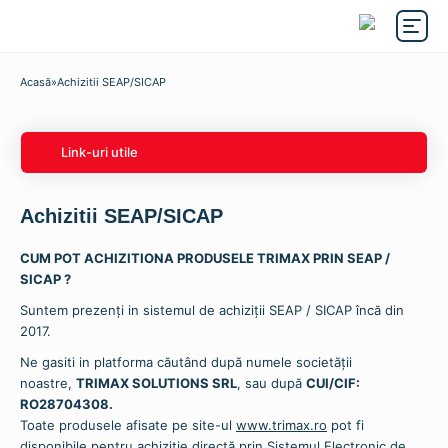
Acasă
»
Achizitii SEAP/SICAP
Link-uri utile
Achizitii SEAP/SICAP
CUM POT ACHIZITIONA PRODUSELE TRIMAX PRIN SEAP /
SICAP ?
Suntem prezenți in sistemul de achiziții SEAP / SICAP încă din
2017.
Ne gasiti in platforma căutând după numele societății
noastre,
TRIMAX SOLUTIONS SRL
, sau după
CUI/CIF:
RO28704308.
Toate produsele afisate pe site-ul
www.trimax.ro
pot fi
disponibile pentru achizitie directă prin Sistemul Electronic de