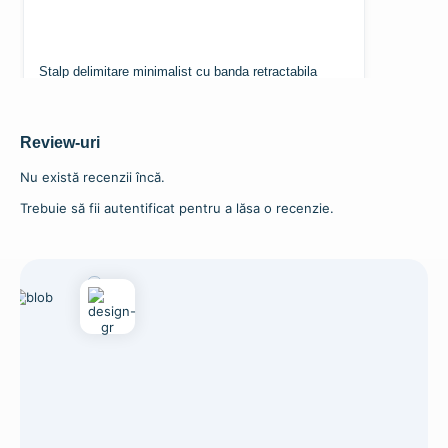
Stalp delimitare minimalist cu banda retractabila
198,96
lei
216,24
lei
–
Selectează opțiunile
Review-uri
Nu există recenzii încă.
Trebuie să fii autentificat pentru a lăsa o recenzie.