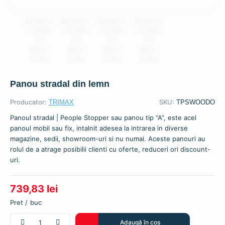
Panou stradal din lemn
Producator:
SKU:
TRIMAX
TPSWOODO
Panoul stradal | People Stopper sau panou tip “A”, este acel
panoul mobil sau fix, intalnit adesea la intrarea in diverse
magazine, sedii, showroom-uri si nu numai. Aceste panouri au
rolul de a atrage posibilii clienti cu oferte, reduceri ori discount-
uri.
739,83
lei
buc
Cantitate
Adaugă în coș