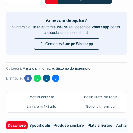
Panou
stradal
din
Ai nevoie de ajutor?
lemn
Suntem aici sa te ajutam
sună-ne
sau deschide
Whatsapp
pentru
a discuta cu un consultant.
Contacteză-ne pe Whatsapp
Categorii:
,
Afisare si informare
Sisteme de Expunere
Distribuie:
Preturi corecte
Posibilitate de retur
Livrare in 1-2 zile
Solicita informatii
Descriere
Specificatii
Produse similare
Plata si livrare
Achiziti