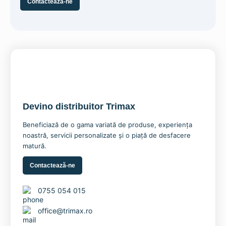
Contactează-ne
Devino distribuitor Trimax
Pupitru negru pentru conferințe
Beneficiază de o gama variată de produse, experiența
2.540,82
lei
noastră, servicii personalizate și o piață de desfacere
matură.
Adaugă în coș
Contactează-ne
0755 054 015
office@trimax.ro