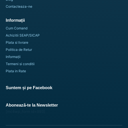
Contacteaza-ne
Informații
Cum Comand
Achizitii SEAP/SICAP
Plata si livrare
Politica de Retur
Informații
Termeni si conditii
Plata in Rate
Suntem și pe Facebook
Abonează-te la Newsletter
[mc4wp_form id=993]
Panou standard tip tabla scolara cu rama de lemn