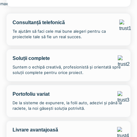
Consultanță telefonică
Te ajutăm să faci cele mai bune alegeri pentru ca
proiectele tale să fie un real succes.
Soluții complete
Suntem o echipă creativă, profesionistă și orientată spre
soluții complete pentru orice proiect.
Placuta premium cu distantiere pentru perete
Portofoliu variat
88,67
lei
145,96
lei
–
De la sisteme de expunere, la folii auto, adezivi și până la
raclete, la noi găsești soluția potrivită.
Selectează opțiunile
Livrare avantajoasă