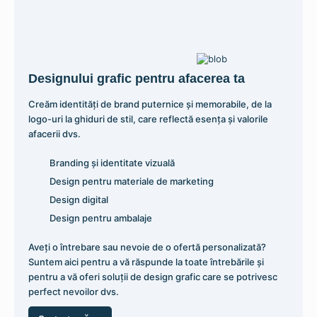
Designului grafic pentru afacerea ta
Stand cu Rafturi pentru Pliante sau Brosuri cu Rama
Creăm identități de brand puternice și memorabile, de la
Click
logo-uri la ghiduri de stil, care reflectă esența și valorile
1.186,41
lei
afacerii dvs.
Adaugă în coș
Branding și identitate vizuală
Design pentru materiale de marketing
Design digital
Design pentru ambalaje
Aveți o întrebare sau nevoie de o ofertă personalizată?
Suntem aici pentru a vă răspunde la toate întrebările și
pentru a vă oferi soluții de design grafic care se potrivesc
perfect nevoilor dvs.