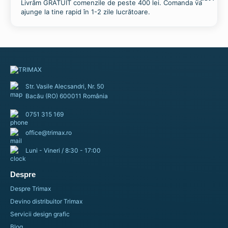
Livrăm GRATUIT comenzile de peste 400 lei. Comanda va
ajunge la tine rapid în 1-2 zile lucrătoare.
Str. Vasile Alecsandri, Nr. 50
Bacău (RO) 600011 România
0751 315 169
office@trimax.ro
Luni - Vineri / 8:30 - 17:00
Despre
Suport Tip V (Calaret) pentru Nume sau Eticheta
Despre Trimax
38,90
lei
44,31
lei
–
Devino distribuitor Trimax
Servicii design grafic
Selectează opțiunile
Blog