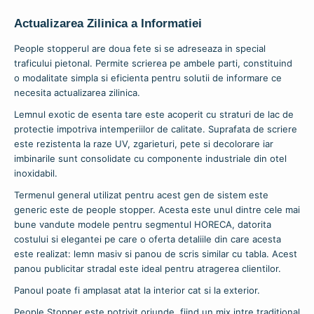
Actualizarea Zilinica a Informatiei
People stopperul are doua fete si se adreseaza in special
traficului pietonal. Permite scrierea pe ambele parti, constituind
o modalitate simpla si eficienta pentru solutii de informare ce
necesita actualizarea zilinica.
Lemnul exotic de esenta tare este acoperit cu straturi de lac de
protectie impotriva intemperiilor de calitate. Suprafata de scriere
este rezistenta la raze UV, zgarieturi, pete si decolorare iar
imbinarile sunt consolidate cu componente industriale din otel
inoxidabil.
Termenul general utilizat pentru acest gen de sistem este
generic este de people stopper. Acesta este unul dintre cele mai
bune vandute modele pentru segmentul HORECA, datorita
costului si elegantei pe care o oferta detaliile din care acesta
este realizat: lemn masiv si panou de scris similar cu tabla. Acest
panou publicitar stradal este ideal pentru atragerea clientilor.
Panoul poate fi amplasat atat la interior cat si la exterior.
People Stopper este potrivit oriunde, fiind un mix intre traditional