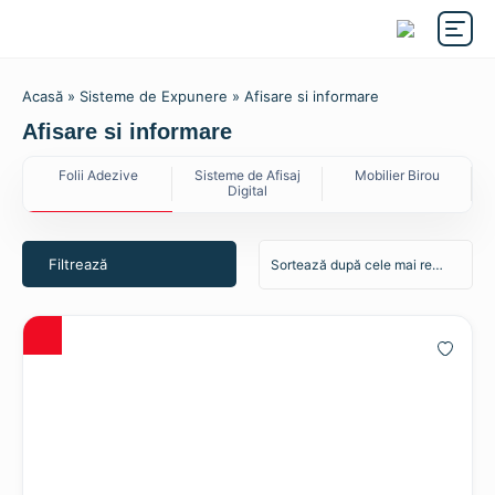
Acasă
»
Sisteme de Expunere
» Afisare si informare
Afisare si informare
Folii Adezive
Sisteme de Afisaj
Mobilier Birou
Digital
Sisteme de
Materiale
Benzi
Expunere
Termotransfer
antiderapante
Filtrează
Unelte & Accesorii
Benzi Dublu
Echipamente
Adezive
Elemente de fixare
Placi, Leduri &
Adezivi si Solutii
Profile