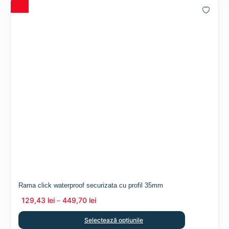
Rama click waterproof securizata cu profil 35mm
129,43
lei
449,70
lei
–
Selectează opțiunile