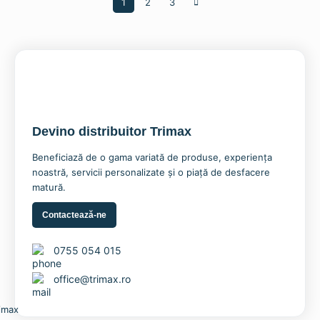
1
2
3
→
mai
recente
Devino distribuitor Trimax
Beneficiază de o gama variată de produse, experiența
noastră, servicii personalizate și o piață de desfacere
matură.
Contactează-ne
0755 054 015
office@trimax.ro