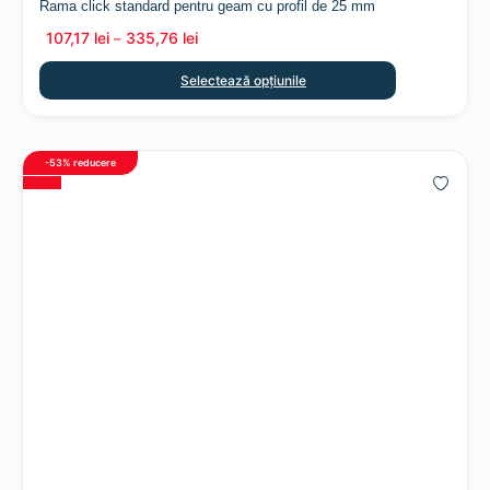
Rama click standard pentru geam cu profil de 25 mm
107,17
lei
335,76
lei
–
Selectează opțiunile
-53%
reducere