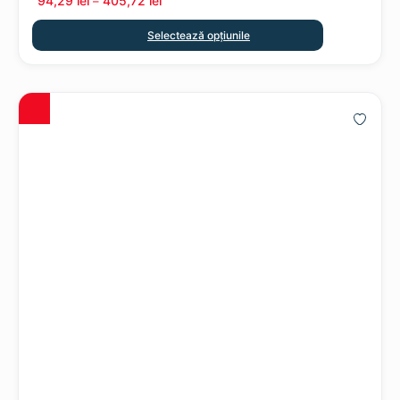
94,29
lei
405,72
lei
–
Selectează opțiunile