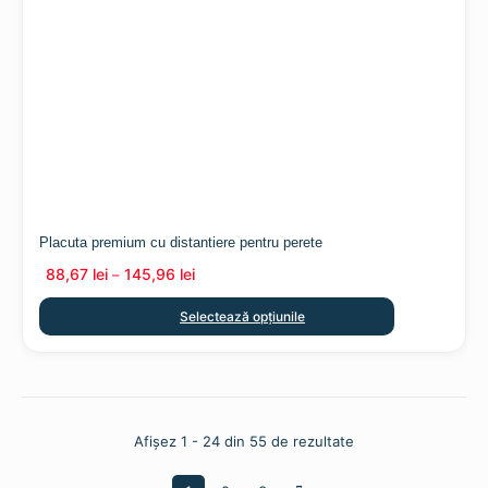
Placuta premium cu distantiere pentru perete
88,67
lei
145,96
lei
–
Selectează opțiunile
Sortat
Afișez 1 - 24 din 55 de rezultate
după
cele