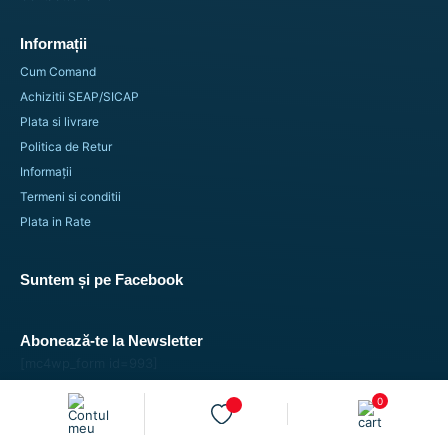
Informații
Cum Comand
Achizitii SEAP/SICAP
Plata si livrare
Politica de Retur
Informații
Termeni si conditii
Plata in Rate
Suntem și pe Facebook
Abonează-te la Newsletter
[mc4wp_form id=993]
0
© Copyright 2026 Trimax Solutions SRL. Toate drepturile sunt