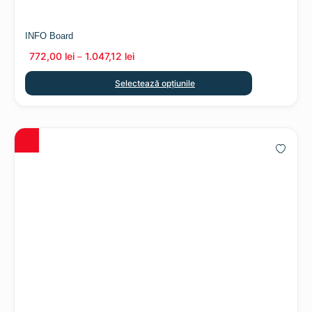
INFO Board
772,00
lei
1.047,12
lei
–
Selectează opțiunile