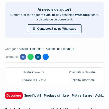
LICHIDA
Ai nevoie de ajutor?
-
8
Suntem aici sa te ajutam
sună-ne
sau deschide
Whatsapp
pentru
a discuta cu un consultant.
CULORI/SET
Contacteză-ne pe Whatsapp
Categorii:
,
Afisare si informare
Sisteme de Expunere
Distribuie:
Preturi corecte
Posibilitate de retur
Livrare in 1-2 zile
Solicita informatii
Descriere
Specificatii
Produse similare
Plata si livrare
Achiziti