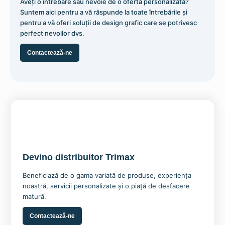
Aveți o întrebare sau nevoie de o ofertă personalizată?
Suntem aici pentru a vă răspunde la toate întrebările și
pentru a vă oferi soluții de design grafic care se potrivesc
perfect nevoilor dvs.
Contactează-ne
Stand Pliabil pentru Brosuri A4
660,80
lei
Devino distribuitor Trimax
Adaugă în coș
Beneficiază de o gama variată de produse, experiența
noastră, servicii personalizate și o piață de desfacere
matură.
Contactează-ne