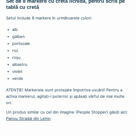
Set de 8 markere cu cretă lichidă, pentru scris pe
tablă cu cretă
Setul include 8 markere în următoarele culori:
alb
galben
portocale
roz
roșu
albastru
violet
verde
ATENȚIE! Markerele sunt protejate împotriva uscării! Pentru a
activa markerul, agitați-l puternic și apăsați vârful de mai multe
ori.
Un produs similar cu cel din imagine (People Stopper) găsiți aici:
Panou Stradal din Lemn