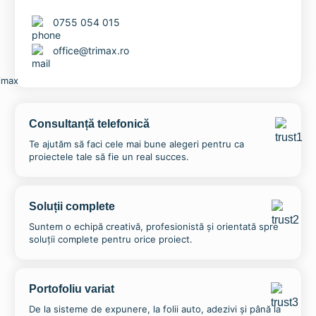
0755 054 015
office@trimax.ro
Consultanță telefonică
Te ajutăm să faci cele mai bune alegeri pentru ca
proiectele tale să fie un real succes.
Soluții complete
Suntem o echipă creativă, profesionistă și orientată spre
soluții complete pentru orice proiect.
Pupitru negru pentru conferințe
2.540,82
lei
Portofoliu variat
Adaugă în coș
De la sisteme de expunere, la folii auto, adezivi și până la