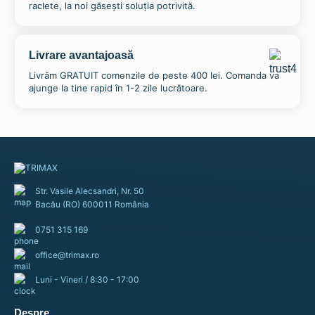
raclete, la noi găsești soluția potrivită.
Livrare avantajoasă
Livrăm GRATUIT comenzile de peste 400 lei. Comanda va
ajunge la tine rapid în 1-2 zile lucrătoare.
Str. Vasile Alecsandri, Nr. 50
Bacău (RO) 600011 România
0751 315 169
office@trimax.ro
Luni - Vineri / 8:30 - 17:00
Panou stradal antivant cu rama din lemn
1.263,57
lei
Despre