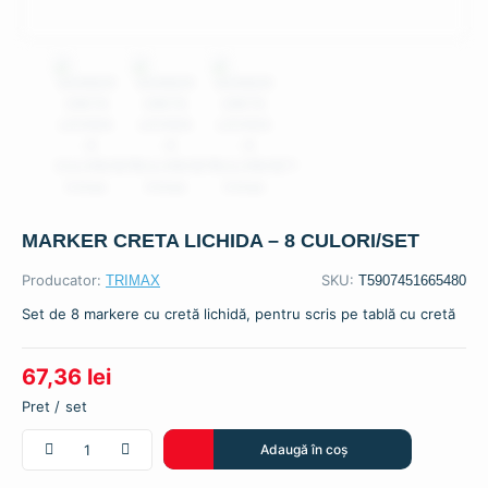
MARKER CRETA LICHIDA – 8 CULORI/SET
Producator:
SKU:
TRIMAX
T5907451665480
Set de 8 markere cu cretă lichidă, pentru scris pe tablă cu cretă
67,36
lei
set
Cantitate
Adaugă în coș
MARKER
CRETA