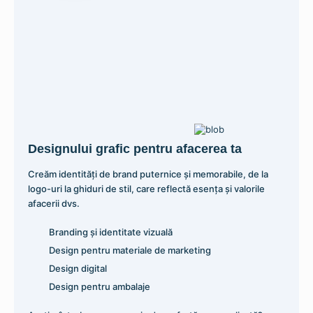
Referentier pentru perete cu buzunare A4
Designului grafic pentru afacerea ta
308,14
lei
Creăm identități de brand puternice și memorabile, de la
logo-uri la ghiduri de stil, care reflectă esența și valorile
Adaugă în coș
afacerii dvs.
Branding și identitate vizuală
Design pentru materiale de marketing
Design digital
Design pentru ambalaje