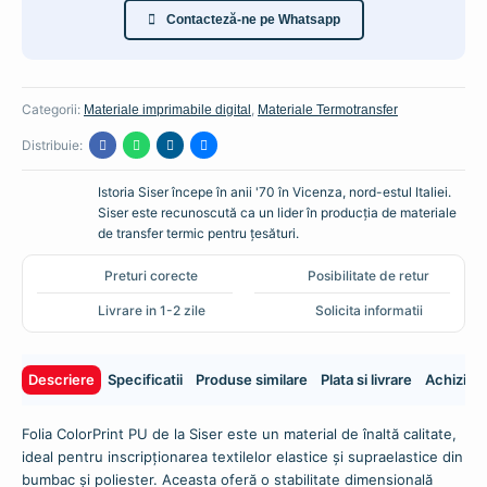
Poliuteran
Contacteză-ne pe Whatsapp
-
COLORPRINT
-
Siser®
Categorii:
,
Materiale imprimabile digital
Materiale Termotransfer
Distribuie:
Istoria Siser începe în anii '70 în Vicenza, nord-estul Italiei.
Siser este recunoscută ca un lider în producția de materiale
de transfer termic pentru țesături.
Preturi corecte
Posibilitate de retur
Livrare in 1-2 zile
Solicita informatii
Descriere
Specificatii
Produse similare
Plata si livrare
Achiziti
Folia ColorPrint PU de la Siser este un material de înaltă calitate,
ideal pentru inscripționarea textilelor elastice și supraelastice din
bumbac și poliester. Aceasta oferă o stabilitate dimensională