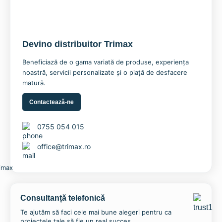
Devino distribuitor Trimax
Folie Termotransfer pentru Inscriptionari Textile din
Bumbac si Sintetice – PS Stretch – SISER®
Beneficiază de o gama variată de produse, experiența
64,40
lei
75,63
lei
–
noastră, servicii personalizate și o piață de desfacere
matură.
Selectează opțiunile
Contactează-ne
0755 054 015
office@trimax.ro
Consultanță telefonică
Te ajutăm să faci cele mai bune alegeri pentru ca
proiectele tale să fie un real succes.