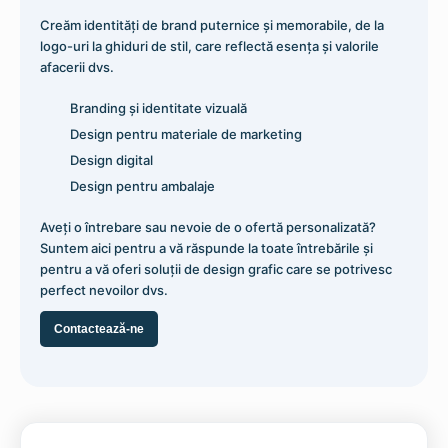
Folie pentru Transfer Termic cu Adeziune
Folie pentru transfer termic, printabila, subtire- Soft
Creăm identități de brand puternice și memorabile, de la
Mare – TTD Evolution- Siser®
Print Color – Siser
logo-uri la ghiduri de stil, care reflectă esența și valorile
32,28
lei
64,55
lei
–
436,83
lei
afacerii dvs.
Selectează opțiunile
Adaugă în coș
Branding și identitate vizuală
Design pentru materiale de marketing
Design digital
Design pentru ambalaje
Aveți o întrebare sau nevoie de o ofertă personalizată?
Suntem aici pentru a vă răspunde la toate întrebările și
pentru a vă oferi soluții de design grafic care se potrivesc
perfect nevoilor dvs.
Contactează-ne