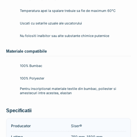
Temperatura apei la spalare trebuie sa fie de maximum 60°C
Uscati cu setarile uzuale ale uscatorului
Nu folositi inalbitor sau alte substante chimice puternice
Materiale compatibile
100% Bumbac
100% Polyester
Pentru inscriptionat materiale textile din bumbac, poliester si
amestecuri intre acestea, elastan
Specificatii
Producator
Siser®
Latime
750 mm, 1500 mm