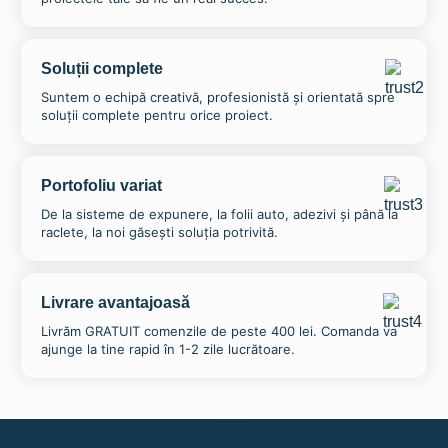
Soluții complete
Suntem o echipă creativă, profesionistă și orientată spre
soluții complete pentru orice proiect.
Folie reflectorizanta mata de culoare argintie la
Portofoliu variat
latimea de 1000mm GP 025 – ORALITE ®
De la sisteme de expunere, la folii auto, adezivi și până la
116,76
lei
raclete, la noi găsești soluția potrivită.
Adaugă în coș
Livrare avantajoasă
Livrăm GRATUIT comenzile de peste 400 lei. Comanda va
ajunge la tine rapid în 1-2 zile lucrătoare.