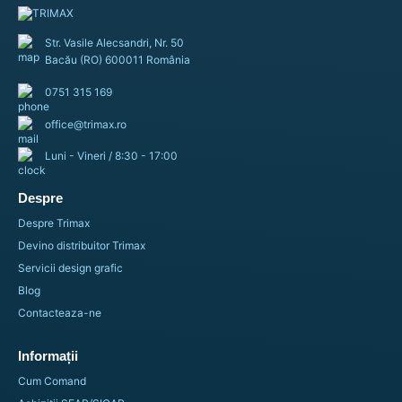
Str. Vasile Alecsandri, Nr. 50
Bacău (RO) 600011 România
0751 315 169
office@trimax.ro
Luni - Vineri / 8:30 - 17:00
Despre
Despre Trimax
PS Electric – Folie cu Efect Electric pentru
Devino distribuitor Trimax
Inscriptionari Textile din Bumbac sau Poliester si
Combinatii dintre Acestea SISER®
Servicii design grafic
70,33
lei
80,03
lei
–
Blog
Contacteaza-ne
Selectează opțiunile
Informații
Cum Comand