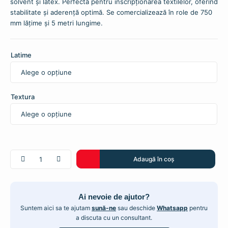
solvent și latex. Perfectă pentru inscripționarea textilelor, oferind
stabilitate și aderență optimă. Se comercializează în role de 750
mm lățime și 5 metri lungime.
Latime
Textura
Cantitate
Adaugă în coș
Folie
Alba
Printabila
Ai nevoie de ajutor?
pentru
Termotransfer
Suntem aici sa te ajutam
sună-ne
sau deschide
Whatsapp
pentru
a discuta cu un consultant.
din