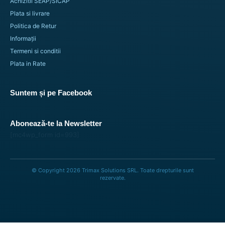
Achizitii SEAP/SICAP
Plata si livrare
Politica de Retur
Informații
Termeni si conditii
Plata in Rate
Suntem și pe Facebook
Abonează-te la Newsletter
[mc4wp_form id=993]
© Copyright 2026 Trimax Solutions SRL. Toate drepturile sunt
rezervate.
Folie Termotransfer cu Sclipici, Texturata pentru
Personalizarea Textilelor din Bumbac sau Poliester –
Glitter 2 – SISER®
93,49
lei
109,98
lei
–