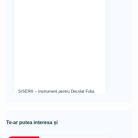
SISER® – Instrument pentru Decolat Folia
Adezivă
87,72
lei
Adaugă în coș
Te-ar putea interesa și