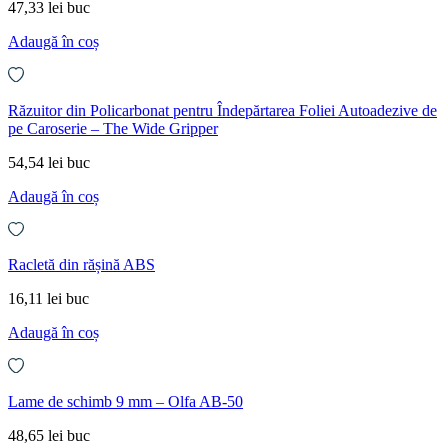
47,33
lei
buc
Adaugă în coș
Răzuitor din Policarbonat pentru Îndepărtarea Foliei Autoadezive de
pe Caroserie – The Wide Gripper
54,54
lei
buc
Adaugă în coș
Racletă din rășină ABS
16,11
lei
buc
Adaugă în coș
Lame de schimb 9 mm – Olfa AB-50
48,65
lei
buc