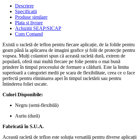
Descriere
Specificatii
Produse similare
Plata si livrare
Achizitii SEAP/SICAP
Cum Comand
Există o racletă de teflon pentru fiecare aplicație, de la foliile pentru
geam până la aplicarea de imagini grafice și folii de protecție pentru
vopsea. Mulți colantori spun că această racletă dură, extrem de
populară, oferă mai multă frecare pe folie pentru o mai bună
prindere în timpul procesului de formare a căldurii. Este la limita
superioară a categoriei medii pe scara de flexibilitate, ceea ce o face
perfectă pentru eliminarea apei în timpul racletării sau pentru
întinderea foliei uscate.
Culori Disponibile:
Negru (semi-flexibilă)
Auriu (dură)
Fabricată în S.U.A.
Această racletă de teflon este soluția versatilă pentru diverse aplicații