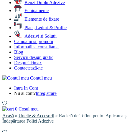
Benzi Dublu Adezive
Echipamente
Elemente de fixare
Placi, Leduri & Profile
Adezivi si Solutii
Campanii si promotii
Informatii si consultanta
Blog
Servicii design grafic
Despre Trimax
Contactează-ne
Contul meu
Intra In Cont
Nu ai cont?
Inregistrare
0
Coșul meu
Acasă
»
Unelte & Accesorii
» Racletă de Teflon pentru Aplicarea și
Îndepărtarea Foliei Adezive