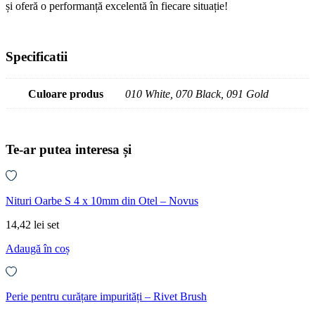
și oferă o performanță excelentă în fiecare situație!
Specificatii
Culoare produs
010 White, 070 Black, 091 Gold
Te-ar putea interesa și
Nituri Oarbe S 4 x 10mm din Otel – Novus
14,42
lei
set
Adaugă în coș
Perie pentru curățare impurități – Rivet Brush