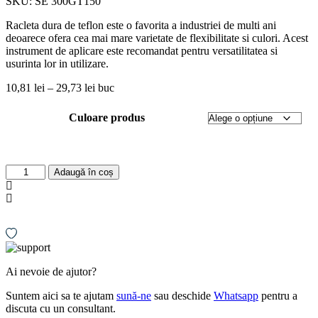
SKU:
SE 300GT150
Racleta dura de teflon este o favorita a industriei de multi ani
deoarece ofera cea mai mare varietate de flexibilitate si culori. Acest
instrument de aplicare este recomandat pentru versatilitatea si
usurinta lor in utilizare.
10,81
lei
–
29,73
lei
buc
Culoare produs
Cantitate
Adaugă în coș
Racletă
de
Teflon
pentru
Aplicarea
și
Îndepărtarea
Ai nevoie de ajutor?
Foliei
Adezive
Suntem aici sa te ajutam
sună-ne
sau deschide
Whatsapp
pentru a
discuta cu un consultant.