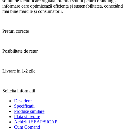
soluții de identificare digitală, oferind soluții pentru branding și
informare care optimizează eficiența și sustenabilitatea, conectând
mai bine mărcile și consumatorii.
Preturi corecte
Posibilitate de retur
Livrare in 1-2 zile
Solicita informatii
Descriere
Specificatii
Produse similare
Plata si livrare
Achizitii SEAP/SICAP
Cum Comand