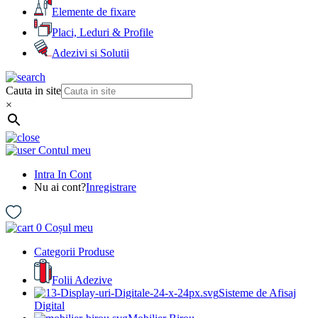
Elemente de fixare
Placi, Leduri & Profile
Adezivi si Solutii
Cauta in site
×
Contul meu
Intra In Cont
Nu ai cont?
Inregistrare
0
Coșul meu
Categorii Produse
Folii Adezive
Sisteme de Afisaj
Digital