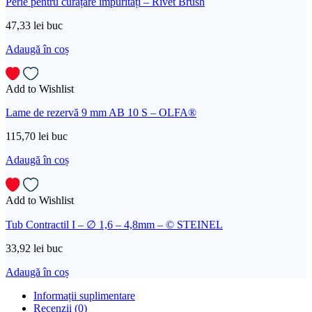
Perie pentru curățare impurități – Rivet Brush
47,33
lei
buc
Adaugă în coș
Add to Wishlist
Lame de rezervă 9 mm AB 10 S – OLFA®
115,70
lei
buc
Adaugă în coș
Add to Wishlist
Tub Contractil I – ∅ 1,6 – 4,8mm – © STEINEL
33,92
lei
buc
Adaugă în coș
Informații suplimentare
Recenzii (0)