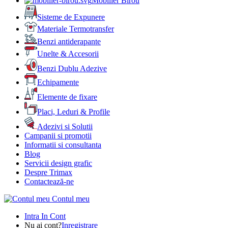
Mobilier Birou
Sisteme de Expunere
Materiale Termotransfer
Benzi antiderapante
Unelte & Accesorii
Benzi Dublu Adezive
Echipamente
Elemente de fixare
Placi, Leduri & Profile
Adezivi si Solutii
Campanii si promotii
Informatii si consultanta
Blog
Servicii design grafic
Despre Trimax
Contactează-ne
Contul meu
Intra In Cont
Nu ai cont?
Inregistrare