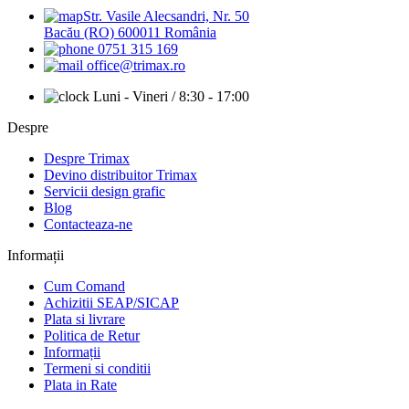
Str. Vasile Alecsandri, Nr. 50
Bacău (RO) 600011 România
0751 315 169
office@trimax.ro
Luni - Vineri / 8:30 - 17:00
Despre
Despre Trimax
Devino distribuitor Trimax
Servicii design grafic
Blog
Contacteaza-ne
Informații
Cum Comand
Achizitii SEAP/SICAP
Plata si livrare
Politica de Retur
Informații
Termeni si conditii
Plata in Rate