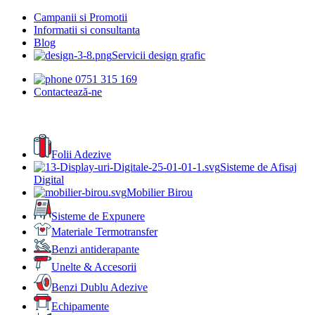
Campanii si Promotii
Informatii si consultanta
Blog
Servicii design grafic
0751 315 169
Contactează-ne
Folii Adezive
Sisteme de Afisaj
Digital
Mobilier Birou
Sisteme de Expunere
Materiale Termotransfer
Benzi antiderapante
Unelte & Accesorii
Benzi Dublu Adezive
Echipamente