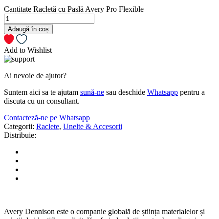
Cantitate Racletă cu Paslă Avery Pro Flexible
Adaugă în coș
Add to Wishlist
Ai nevoie de ajutor?
Suntem aici sa te ajutam
sună-ne
sau deschide
Whatsapp
pentru a
discuta cu un consultant.
Contacteză-ne pe Whatsapp
Categorii:
Raclete
,
Unelte & Accesorii
Distribuie:
Avery Dennison este o companie globală de știința materialelor și