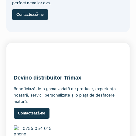
perfect nevoilor dvs.
Contactează-ne
Devino distribuitor Trimax
Beneficiază de o gama variată de produse, experiența
noastră, servicii personalizate și o piață de desfacere
matură.
Soluție mată protecție de durată îndelungată a
Contactează-ne
colantului auto – ORACAL®
137,80
lei
0755 054 015
Adaugă în coș