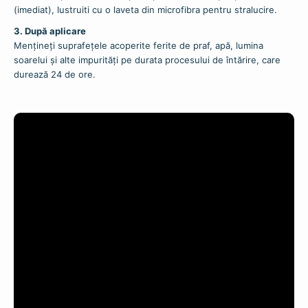
(imediat), lustruiti cu o laveta din microfibra pentru stralucire.
3. După aplicare
Mențineți suprafețele acoperite ferite de praf, apă, lumina
soarelui și alte impurități pe durata procesului de întărire, care
durează 24 de ore.