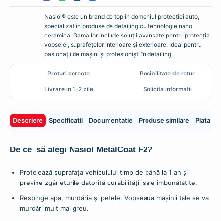
Nasiol® este un brand de top în domeniul protecției auto,
specializat în produse de detailing cu tehnologie nano
ceramică. Gama lor include soluții avansate pentru protecția
vopselei, suprafețelor interioare și exterioare. Ideal pentru
pasionații de mașini și profesioniști în detailing.
Preturi corecte
Posibilitate de retur
Livrare in 1-2 zile
Solicita informatii
Descriere
Specificatii
Documentatie
Produse similare
Plata si 
De ce să alegi Nasiol MetalCoat F2?
Protejează suprafața vehiculului timp de până la 1 an și
previne zgârieturile datorită durabilității sale îmbunătățite.
Respinge apa, murdăria și petele. Vopseaua mașinii tale se va
murdări mult mai greu.