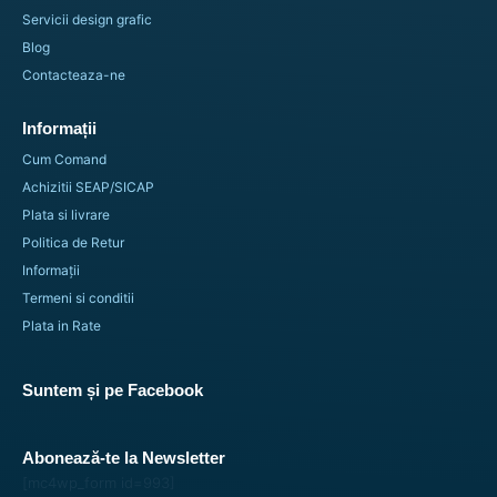
Servicii design grafic
Blog
Spray adeziv transparent cu lipire rapida – 3M™ 74
Contacteaza-ne
121,53
lei
Informații
Adaugă în coș
Cum Comand
Achizitii SEAP/SICAP
Plata si livrare
Politica de Retur
Informații
Termeni si conditii
Plata in Rate
Suntem și pe Facebook
Abonează-te la Newsletter
[mc4wp_form id=993]