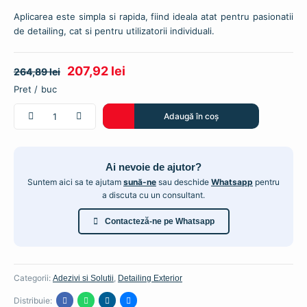
Aplicarea este simpla si rapida, fiind ideala atat pentru pasionatii
de detailing, cat si pentru utilizatorii individuali.
Prețul
Prețul
207,92
lei
264,89
lei
buc
inițial
curent
Cantitate
a
este:
Adaugă în coș
Protecție
fost:
207,92 lei.
Nano
pentru
264,89 lei.
Ai nevoie de ajutor?
Elemente
Metalice
Suntem aici sa te ajutam
sună-ne
sau deschide
Whatsapp
pentru
a discuta cu un consultant.
-
Nasiol
Contacteză-ne pe Whatsapp
MetalCoat
F2
Categorii:
,
Adezivi si Solutii
Detailing Exterior
Distribuie: