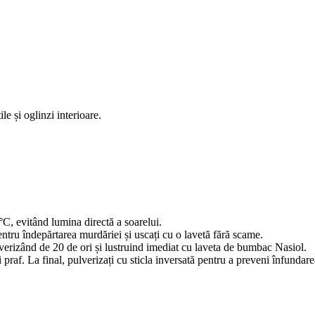
le și oglinzi interioare.
C, evitând lumina directă a soarelui.
entru îndepărtarea murdăriei și uscați cu o lavetă fără scame.
lverizând de 20 de ori și lustruind imediat cu laveta de bumbac Nasiol.
i praf. La final, pulverizați cu sticla inversată pentru a preveni înfundar