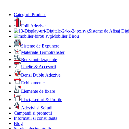
Categorii Produse
Folii Adezive
Sisteme de Afisaj Digi
Mobilier Birou
Sisteme de Expunere
Materiale Termotransfer
Benzi antiderapante
Unelte & Accesorii
Benzi Dublu Adezive
Echipamente
Elemente de fixare
Placi, Leduri & Profile
Adezivi si Solutii
Campanii si promotii
Informatii si consultanta
Blog
Servicii design grafic