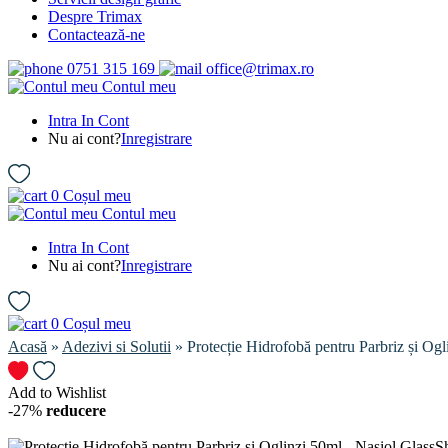
Despre Trimax
Contactează-ne
0751 315 169
office@trimax.ro
Contul meu
Intra In Cont
Nu ai cont?
Inregistrare
0
Coșul meu
Contul meu
Intra In Cont
Nu ai cont?
Inregistrare
0
Coșul meu
Acasă
»
Adezivi si Solutii
» Protecție Hidrofobă pentru Parbriz și Ogl
Add to Wishlist
-27%
reducere