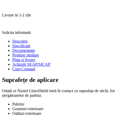
Livrare in 1-2 zile
Solicita informatii
Descriere
Specificatii
Documentatie
Produse similare
Plata si livrare
Achizitii SEAP/SICAP
Cum Comand
Suprafețe de aplicare
Odată ce Nasiol GlassShield intră în contact cu suprafața de sticlă, for
ștergătoarelor de parbriz.
Pabrize
Geamuri exterioare
Oglinzi exterioare