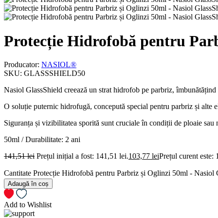
Protecție Hidrofobă pentru Parb
Producator:
NASIOL®
SKU:
GLASSSHIELD50
Nasiol GlassShield creează un strat hidrofob pe parbriz, îmbunătățind viz
O soluție puternic hidrofugă, concepută special pentru parbriz și alte e
Siguranța și vizibilitatea sporită sunt cruciale în condiții de ploaie sau
50ml / Durabilitate: 2 ani
141,51
lei
Prețul inițial a fost: 141,51 lei.
103,77
lei
Prețul curent este: 
Cantitate Protecție Hidrofobă pentru Parbriz și Oglinzi 50ml - Nasiol
Adaugă în coș
Add to Wishlist