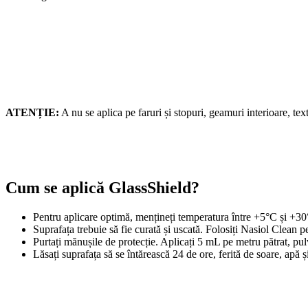
ATENȚIE:
A nu se aplica pe faruri și stopuri, geamuri interioare, texti
Cum se aplică GlassShield?
Pentru aplicare optimă, mențineți temperatura între +5°C și +30°
Suprafața trebuie să fie curată și uscată. Folosiți Nasiol Clean p
Purtați mănușile de protecție. Aplicați 5 mL pe metru pătrat, pu
Lăsați suprafața să se întărească 24 de ore, ferită de soare, apă ș