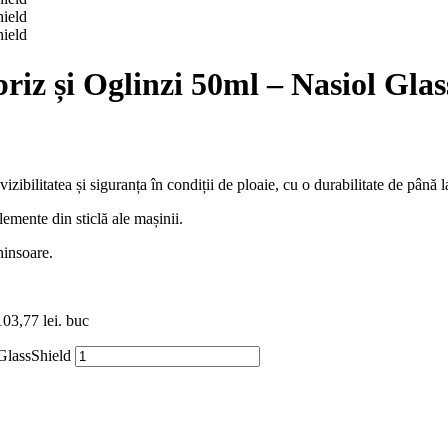
riz și Oglinzi 50ml – Nasiol Glas
ibilitatea și siguranța în condiții de ploaie, cu o durabilitate de până l
lemente din sticlă ale mașinii.
 ninsoare.
103,77 lei.
buc
 GlassShield