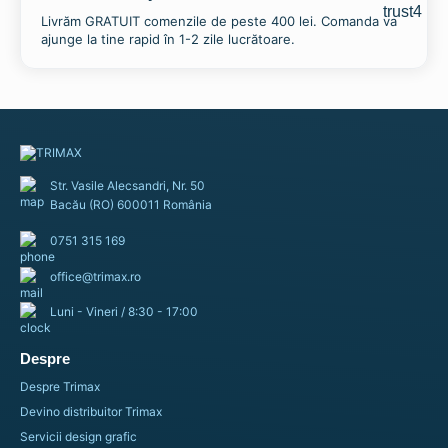
Livrăm GRATUIT comenzile de peste 400 lei. Comanda va
ajunge la tine rapid în 1-2 zile lucrătoare.
Str. Vasile Alecsandri, Nr. 50
Bacău (RO) 600011 România
0751 315 169
office@trimax.ro
Luni - Vineri / 8:30 - 17:00
Despre
Despre Trimax
Devino distribuitor Trimax
Servicii design grafic