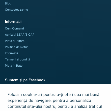
Blog
Contacteaza-ne
Informații
Cum Comand
Achizitii SEAP/SICAP
Plata si livrare
Politica de Retur
Informații
Termeni si conditii
Plata in Rate
Suntem și pe Facebook
Folosim cookie-uri pentru a-ți oferi cea mai bună
Abonează-te la Newsletter
experiență de navigare, pentru a personaliza
[mc4wp_form id=993]
conținutul site-ului nostru, pentru a analiza traficul