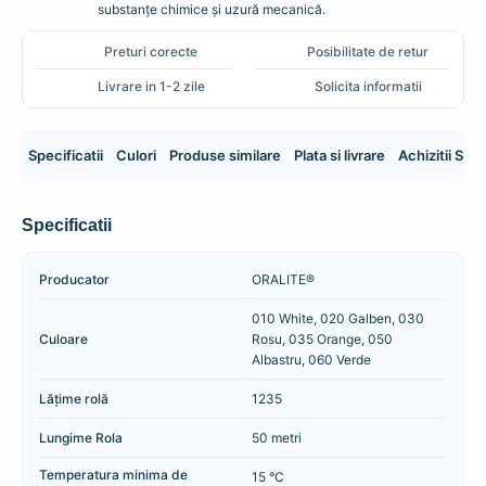
substanțe chimice și uzură mecanică.
Preturi corecte
Posibilitate de retur
Livrare in 1-2 zile
Solicita informatii
Specificatii
Culori
Produse similare
Plata si livrare
Achizitii SE
Specificatii
Producator
ORALITE®
010 White, 020 Galben, 030
Culoare
Rosu, 035 Orange, 050
Albastru, 060 Verde
Lățime rolă
1235
Lungime Rola
50 metri
Temperatura minima de
15 °C