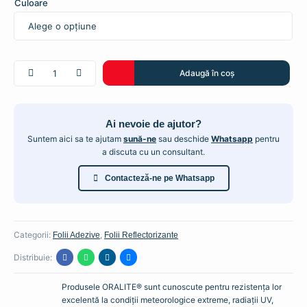
Culoare
Cantitate
Adaugă în coș
ORALITE®
5400
-
Ai nevoie de ajutor?
Folie
Adeziva
Suntem aici sa te ajutam
sună-ne
sau deschide
Whatsapp
pentru
a discuta cu un consultant.
Reflectorizanta
Commercial
Contacteză-ne pe Whatsapp
Grade
Categorii:
,
Folii Adezive
Folii Reflectorizante
Distribuie:
Produsele ORALITE® sunt cunoscute pentru rezistența lor
excelentă la condiții meteorologice extreme, radiații UV,