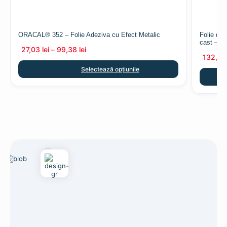
ORACAL® 352 – Folie Adeziva cu Efect Metalic
Folie de
cast – 
27,03
lei
99,38
lei
–
132,13
Selectează opțiunile