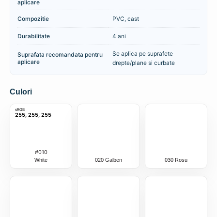
aplicare
Compozitie
PVC, cast
Durabilitate
4 ani
Se aplica pe suprafete
Suprafata recomandata pentru
aplicare
drepte/plane si curbate
Culori
sRGB
255, 255, 255
#010
White
020 Galben
030 Rosu